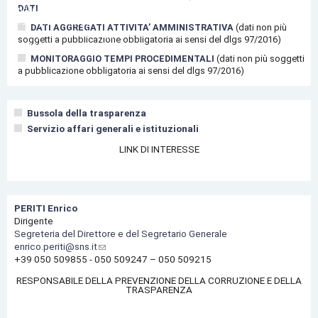
DATI
Bandi di gara
Borse e premi di studio
DATI AGGREGATI ATTIVITA’ AMMINISTRATIVA
(dati non più
Altre opportunità/Other opportunities
soggetti a pubblicazione obbligatoria ai sensi del dlgs 97/2016)
www.sns.it
MONITORAGGIO TEMPI PROCEDIMENTALI
(dati non più soggetti
a pubblicazione obbligatoria ai sensi del dlgs 97/2016)
Bussola della trasparenza
Servizio affari generali e istituzionali
LINK DI INTERESSE
PERITI Enrico
Dirigente
Segreteria del Direttore e del Segretario Generale
enrico.periti@sns.it
+39 050 509855 - 050 509247 – 050 509215
RESPONSABILE DELLA PREVENZIONE DELLA CORRUZIONE E DELLA
TRASPARENZA